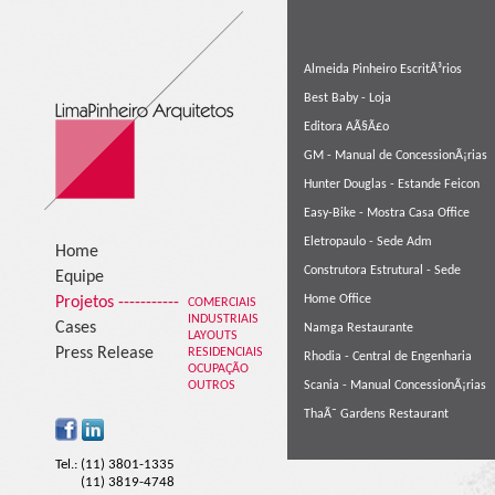
Almeida Pinheiro EscritÃ³rios
Best Baby - Loja
Editora AÃ§Ã£o
GM - Manual de ConcessionÃ¡rias
Hunter Douglas - Estande Feicon
Easy-Bike - Mostra Casa Office
Eletropaulo - Sede Adm
Home
Construtora Estrutural - Sede
Equipe
Home Office
Projetos -----------
COMERCIAIS
INDUSTRIAIS
Cases
Namga Restaurante
LAYOUTS
Press Release
RESIDENCIAIS
Rhodia - Central de Engenharia
OCUPAÇÃO
OUTROS
Scania - Manual ConcessionÃ¡rias
ThaÃ¯ Gardens Restaurant
Tel.: (11) 3801-1335
(11) 3819-4748